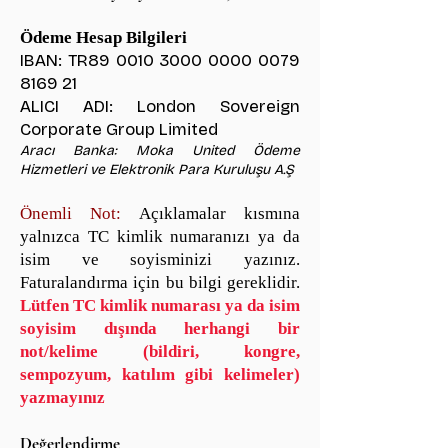
Ödeme Hesap Bilgileri
IBAN: TR89
0010 3000 0000 0079
8169 21
ALICI ADI: London Sovereign
Corporate Group Limited
Aracı Banka: Moka United Ödeme
Hizmetleri ve Elektronik Para Kuruluşu A.Ş
Önemli Not:
Açıklamalar kısmına
yalnızca TC kimlik numaranızı ya da
isim ve soyisminizi yazınız.
Faturalandırma için bu bilgi gereklidir.
Lütfen TC kimlik numarası ya da isim
soyisim dışında herhangi bir
not/kelime (bildiri, kongre,
sempozyum, katılım gibi kelimeler)
yazmayınız
Değerlendirme