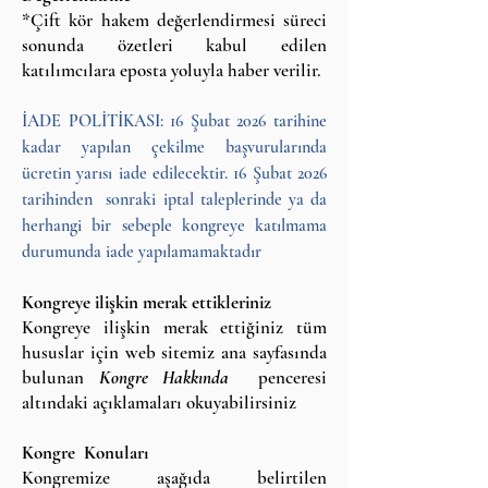
*Çift kör hakem değerlendirmesi süreci
sonunda özetleri kabul edilen
katılımcılara eposta yoluyla haber verilir.
İADE POLİTİKASI: 16 Şubat 2026 tarihine
kadar yapılan çekilme başvurularında
ücretin yarısı iade edilecektir. 16 Şubat 2026
tarihinden sonraki iptal taleplerinde ya da
herhangi bir sebeple kongreye katılmama
durumunda iade yapılamamaktadır
Kongreye ilişkin merak ettikleriniz
Kongreye ilişkin merak ettiğiniz tüm
hususlar için web sitemiz ana sayfasında
bulunan
Kongre Hakkında
penceresi
altındaki açıklamaları okuyabilirsiniz
Kongre Konuları
Kongremize aşağıda belirtilen