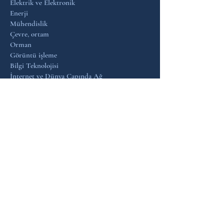
Elektrik ve Elektronik
Enerji
Mühendislik
Çevre, ortam
Orman
Görüntü işleme
Bilgi Teknolojisi
İnternet ve Dünya Çapında Ağ
Matematik
İmalat ve Makina
Makineler
Madencilik
Nanoteknoloji ve Akıllı Malzemeler
Ağ
Polimerler ve Plastikler
Yenilenebilir enerji
Robotik
Uzay Çevre ve Havacılık Teknolojisi
Sistem Mühendisi